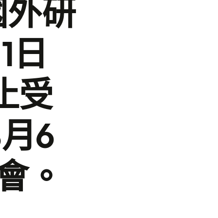
國外研
1日
止受
月6
科會。