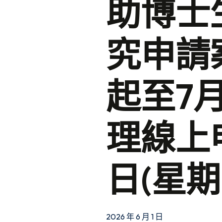
助博士
究申請案
起至7月
理線上申
日(星
2026 年 6 月 1 日