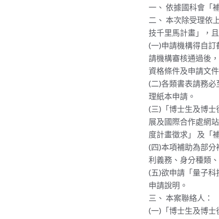
一、 依據國科會「
二、 本次除受理依
技千里馬計畫」，且全
(一)申請機構得自
請機構審核通過後，
資格條件及申請文件
(二)各類書表請務必至國
理紙本申請。
(三)「博士生及博
展及國際合作處網站
度計畫徵求」 及「
(四)本項補助為部
利義務、身分種類、
(五)欲申請「量子
申請說明。
三、 本案聯絡人：
(一)「博士生及博士