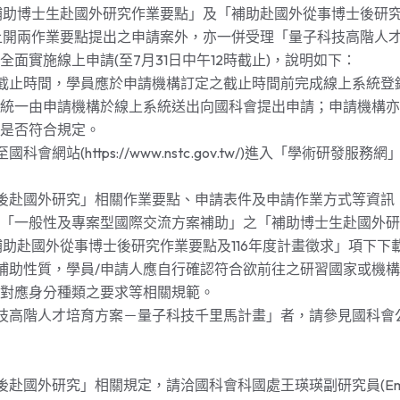
補助博士生赴國外研究作業要點」及「補助赴國外從事博士後研
上開兩作業要點提出之申請案外，亦一併受理「量子科技高階人
面實施線上申請(至7月31日中午12時截止)，說明如下：
訂截止時間，學員應於申請機構訂定之截止時間前完成線上系統登
統一由申請機構於線上系統送出向國科會提出申請；申請機構亦
是否符合規定。
科會網站(https://www.nstc.gov.tw/)進入「學術研發服
士後赴國外研究」相關作業要點、申請表件及申請作業方式等資訊
「一般性及專案型國際交流方案補助」之「補助博士生赴國外研究
補助赴國外從事博士後研究作業要點及116年度計畫徵求」項下下
分補助性質，學員/申請人應自行確認符合欲前往之研習國家或機
對應身分種類之要求等相關規範。
科技高階人才培育方案－量子科技千里馬計畫」者，請參見國科會
後赴國外研究」相關規定，請洽國科會科國處王瑛瑛副研究員(Ema