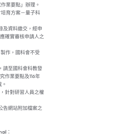
究作業要點」辦理。
才培育方案－量子科
錄及資料繳交，經申
應確實審核申請人之
務網」製作，國科會不受
，請至國科會科教發
作業要點及116年
載。
構，針對研習人員之權
公告網站附加檔案之
il：